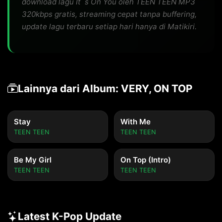
download lagu It`s On You oleh TEEN TEEN MP3
320kbps gratis, streaming cepat tanpa buffering,
update lagu terbaru setiap hari hanya di Matikiri.
Lainnya dari Album: VERY, ON TOP
Stay
With Me
TEEN TEEN
TEEN TEEN
Be My Girl
On Top (Intro)
TEEN TEEN
TEEN TEEN
Latest K-Pop Update