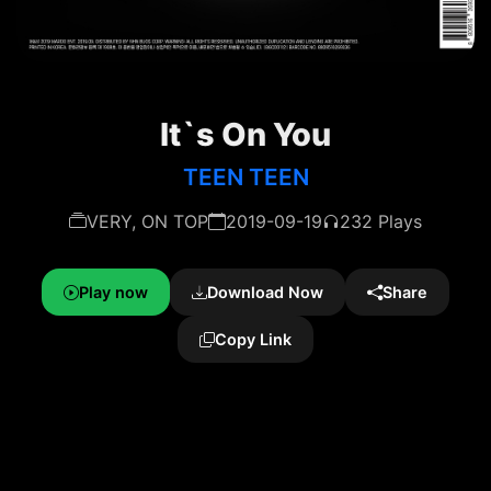
It`s On You
TEEN TEEN
VERY, ON TOP
2019-09-19
232 Plays
Play now
Download Now
Share
Copy Link