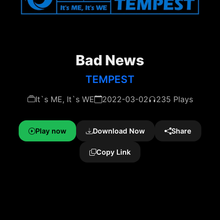
Bad News
TEMPEST
It`s ME, It`s WE
2022-03-02
235 Plays
Play now
Download Now
Share
Copy Link