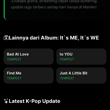
320kbps gratis, streaming cepat tanpa buffering,
update lagu terbaru setiap hari hanya di Matikiri.
Lainnya dari Album: It`s ME, It`s WE
Bad At Love
to YOU
TEMPEST
TEMPEST
Find Me
Just A Little Bit
TEMPEST
TEMPEST
Latest K-Pop Update