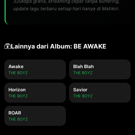
320kbps gratis, streaming cepat tanpa buffering,
update lagu terbaru setiap hari hanya di Matikiri.
Lainnya dari Album: BE AWAKE
Awake
Blah Blah
THE BOYZ
THE BOYZ
Horizon
Savior
THE BOYZ
THE BOYZ
ROAR
THE BOYZ