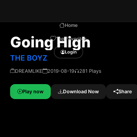
Home
Going High
Top Favorites
Login
THE BOYZ
DREAMLIKE
2019-08-19
281 Plays
Play now
Download Now
Share