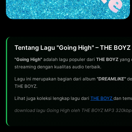
Tentang Lagu "Going High" – THE BOYZ
"Going High"
adalah lagu populer dari
THE BOYZ
yang d
streaming dengan kualitas audio terbaik.
Lagu ini merupakan bagian dari album
"DREAMLIKE"
de
THE BOYZ.
Lihat juga koleksi lengkap lagu dari
THE BOYZ
dan temu
download lagu Going High oleh THE BOYZ MP3 320kbps gr