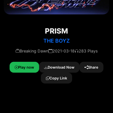
PRISM
THE BOYZ
Breaking Dawn
2021-03-18
283 Plays
Play now
Download Now
Share
Copy Link