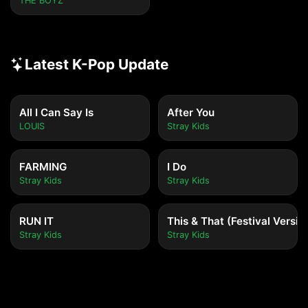
THE BOYZ
Latest K-Pop Update
All I Can Say Is
After You
LOUIS
Stray Kids
FARMING
I Do
Stray Kids
Stray Kids
RUN IT
This & That (Festival Versio
Stray Kids
Stray Kids