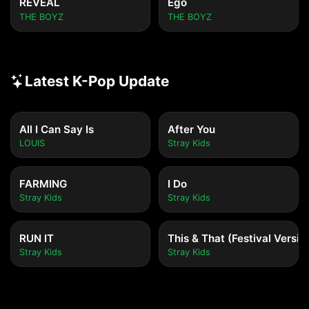
REVEAL
Ego
THE BOYZ
THE BOYZ
Latest K-Pop Update
All I Can Say Is
After You
LOUIS
Stray Kids
FARMING
I Do
Stray Kids
Stray Kids
RUN IT
This & That (Festival Versio
Stray Kids
Stray Kids