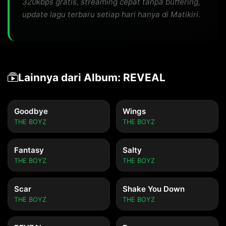
320kbps gratis, streaming cepat tanpa buffering,
update lagu terbaru setiap hari hanya di Matikiri.
Lainnya dari Album: REVEAL
Goodbye
Wings
THE BOYZ
THE BOYZ
Fantasy
Salty
THE BOYZ
THE BOYZ
Scar
Shake You Down
THE BOYZ
THE BOYZ