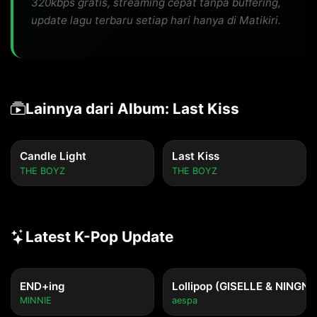
320kbps gratis, streaming cepat tanpa buffering,
update lagu terbaru setiap hari hanya di Matikiri.
Lainnya dari Album: Last Kiss
Candle Light
Last Kiss
THE BOYZ
THE BOYZ
Latest K-Pop Update
END+ing
Lollipop (GISELLE & NINGNI
MINNIE
aespa