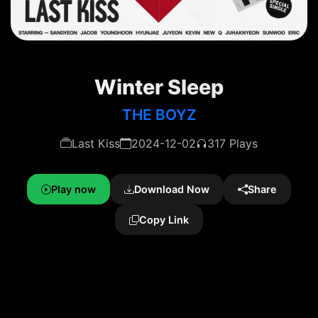
Winter Sleep
THE BOYZ
Last Kiss
2024-12-02
317 Plays
Play now
Download Now
Share
Copy Link