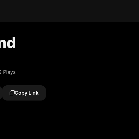
and
9 Plays
Copy Link