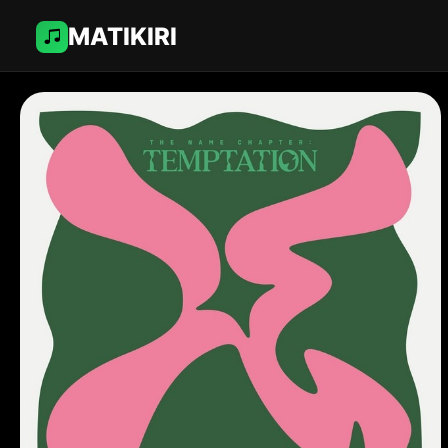
MATIKIRI