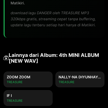
Matikiri.
download lagu DANGER oleh TREASURE MP3
320kbps gratis, streaming cepat tanpa buffering,
update lagu terbaru setiap hari hanya di Matikiri.
Lainnya dari Album: 4th MINI ALBUM
[NEW WAV]
ZOOM ZOOM
NALLY-NA (HYUNHAYO)
TREASURE
TREASURE
IF I
TREASURE