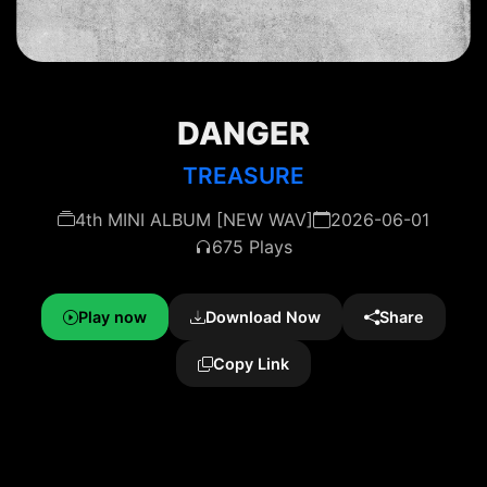
DANGER
TREASURE
4th MINI ALBUM [NEW WAV]
2026-06-01
675 Plays
Play now
Download Now
Share
Copy Link