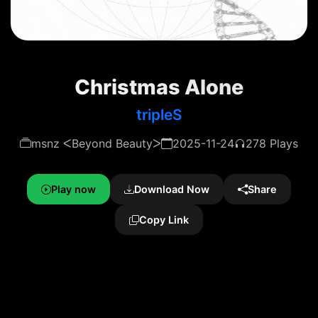
Christmas Alone
tripleS
msnz ᐸBeyond Beautyᐳ
2025-11-24
278 Plays
Play now
Download Now
Share
Copy Link