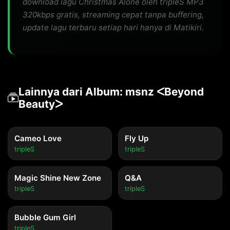
download lagu Christmas Alone oleh tripleS MP3
320kbps gratis, streaming cepat tanpa buffering,
update lagu terbaru setiap hari hanya di Matikiri.
Lainnya dari Album: msnz ᐸBeyond
Beautyᐳ
Cameo Love
Fly Up
tripleS
tripleS
Magic Shine New Zone
Q&A
tripleS
tripleS
Bubble Gum Girl
tripleS