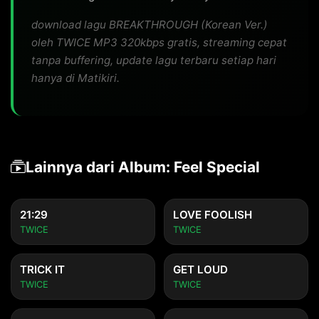
download lagu BREAKTHROUGH (Korean Ver.)
oleh TWICE MP3 320kbps gratis, streaming cepat
tanpa buffering, update lagu terbaru setiap hari
hanya di Matikiri.
Lainnya dari Album: Feel Special
21:29
LOVE FOOLISH
TWICE
TWICE
TRICK IT
GET LOUD
TWICE
TWICE