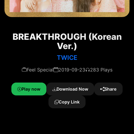
BREAKTHROUGH (Korean
Ver.)
TWICE
Feel Special
2019-09-23
283 Plays
Play now
Download Now
Share
Copy Link