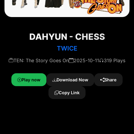
DAHYUN - CHESS
TWICE
TEN: The Story Goes On
2025-10-11
319 Plays
Play now
Download Now
Share
Copy Link