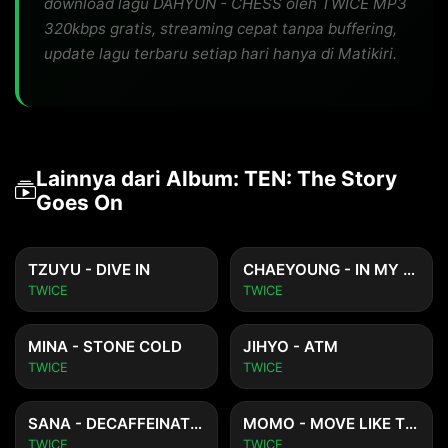
download lagu DAHYUN - CHESS oleh TWICE MP3
320kbps gratis, streaming cepat tanpa buffering,
update lagu terbaru setiap hari hanya di Matikiri.
Lainnya dari Album: TEN: The Story
Goes On
TZUYU - DIVE IN
CHAEYOUNG - IN MY ROOM
TWICE
TWICE
MINA - STONE COLD
JIHYO - ATM
TWICE
TWICE
SANA - DECAFFEINATED
MOMO - MOVE LIKE THAT
TWICE
TWICE