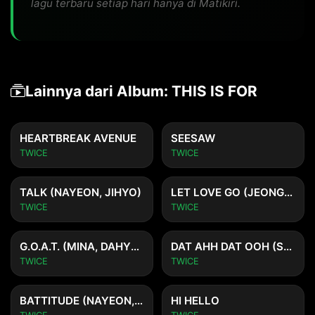
lagu terbaru setiap hari hanya di Matikiri.
Lainnya dari Album: THIS IS FOR
HEARTBREAK AVENUE
SEESAW
TWICE
TWICE
TALK (NAYEON, JIHYO)
LET LOVE GO (JEONGYEON, MOMO, SANA, TZUYU)
TWICE
TWICE
G.O.A.T. (MINA, DAHYUN, CHAEYOUNG)
DAT AHH DAT OOH (SANA, JIHYO, DAHYUN, CHAEYOUNG, TZUYU)
TWICE
TWICE
BATTITUDE (NAYEON, JEONGYEON, MOMO, MINA)
HI HELLO