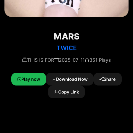
MARS
TWICE
THIS IS FOR
2025-07-11
351 Plays
Play now
Download Now
Share
Copy Link