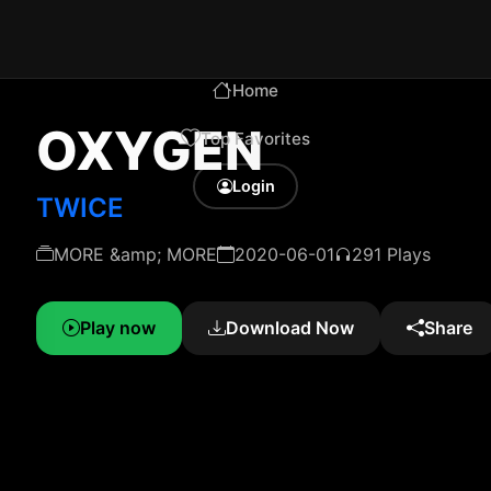
Home
OXYGEN
Top Favorites
Login
TWICE
MORE &amp; MORE
2020-06-01
291 Plays
Play now
Download Now
Share