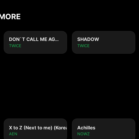
 MORE
DON`T CALL ME AGAIN
SHADOW
TWICE
TWICE
nese ver.)
X to Z (Next to me) (Korean ver.)
Achilles
AEN
NOWZ