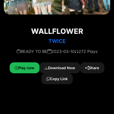
WALLFLOWER
TWICE
READY TO BE
2023-03-10
272 Plays
Play now
Download Now
Share
Copy Link