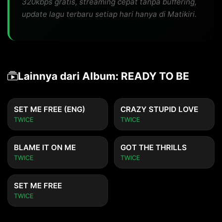
320kbps gratis, streaming cepat tanpa buffering,
update lagu terbaru setiap hari hanya di Matikiri.
Lainnya dari Album: READY TO BE
SET ME FREE (ENG)
CRAZY STUPID LOVE
TWICE
TWICE
BLAME IT ON ME
GOT THE THRILLS
TWICE
TWICE
SET ME FREE
TWICE