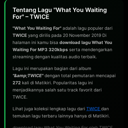
Tentang Lagu "What You Waiting
For" – TWICE
"What You Waiting For"
adalah lagu populer dari
TWICE
yang dirilis pada 20 November 2019 Di
halaman ini kamu bisa
download lagu What You
Waiting For MP3 320kbps
serta mendengarkan
streaming dengan kualitas audio terbaik.
Lagu ini merupakan bagian dari album
"&amp;TWICE"
dengan total pemutaran mencapai
272
kali di Matikiri. Popularitas lagu ini
menjadikannya salah satu track favorit dari
TWICE.
Lihat juga koleksi lengkap lagu dari
TWICE
dan
temukan lagu terbaru lainnya hanya di Matikiri.
download lagu What You Waiting For oleh TWICE