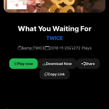
What You Waiting For
TWICE
&amp;TWICE
2019-11-20
272 Plays
Play now
Download Now
Share
Copy Link