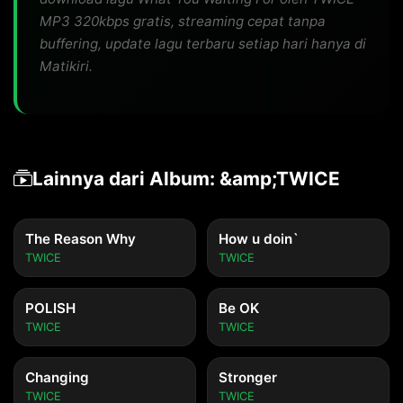
MP3 320kbps gratis, streaming cepat tanpa
buffering, update lagu terbaru setiap hari hanya di
Matikiri.
Lainnya dari Album: &amp;TWICE
The Reason Why
How u doin`
TWICE
TWICE
POLISH
Be OK
TWICE
TWICE
Changing
Stronger
TWICE
TWICE