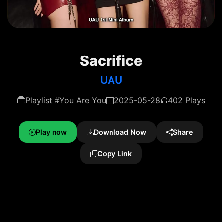
Sacrifice
UAU
Playlist #You Are You
2025-05-28
402 Plays
Play now
Download Now
Share
Copy Link