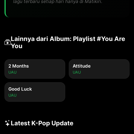
lagu terbaru setiap hari hanya di Matikiri.
Lainnya dari Album: Playlist #You Are
You
2 Months
Attitude
UAU
UAU
Good Luck
UAU
Latest K-Pop Update