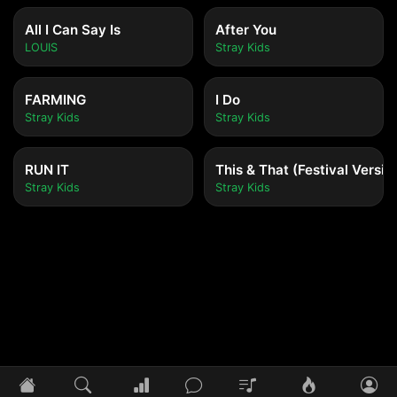
All I Can Say Is
After You
LOUIS
Stray Kids
FARMING
I Do
Stray Kids
Stray Kids
RUN IT
This & That (Festival Versio
Stray Kids
Stray Kids
Tidak ada lagu yang diputar
Pilih lagu untuk mulai mendengarkan