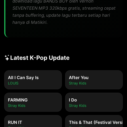
download lagu BANDS BOY oleh Vernon
SEVENTEEN MP3 320kbps gratis, streaming cepat
tanpa buffering, update lagu terbaru setiap hari
hanya di Matikiri.
Latest K-Pop Update
All I Can Say Is
After You
LOUIS
Stray Kids
FARMING
I Do
Stray Kids
Stray Kids
RUN IT
This & That (Festival Versio