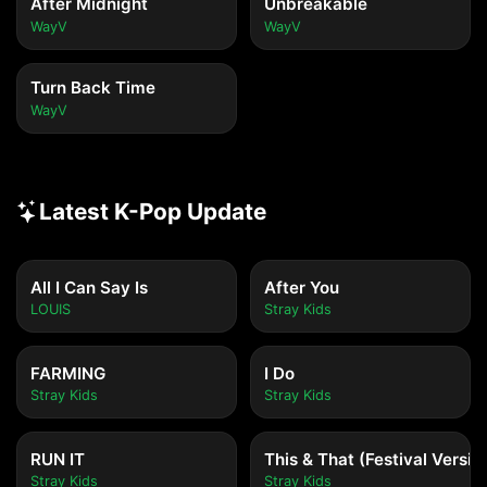
After Midnight
Unbreakable
WayV
WayV
Turn Back Time
WayV
Latest K-Pop Update
All I Can Say Is
After You
LOUIS
Stray Kids
FARMING
I Do
Stray Kids
Stray Kids
RUN IT
This & That (Festival Versio
Stray Kids
Stray Kids