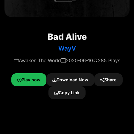
Bad Alive
WayV
Awaken The World
2020-06-10
285 Plays
Play now
Download Now
Share
Copy Link