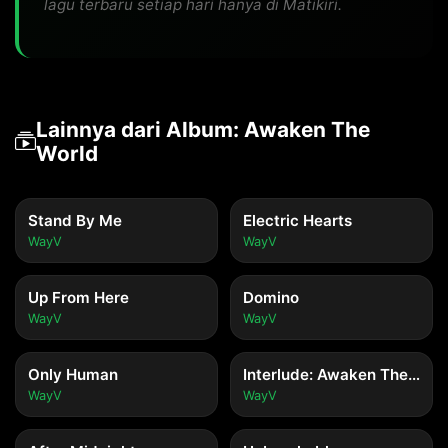
lagu terbaru setiap hari hanya di Matikiri.
Lainnya dari Album: Awaken The
World
Stand By Me
Electric Hearts
WayV
WayV
Up From Here
Domino
WayV
WayV
Only Human
Interlude: Awaken The World
WayV
WayV