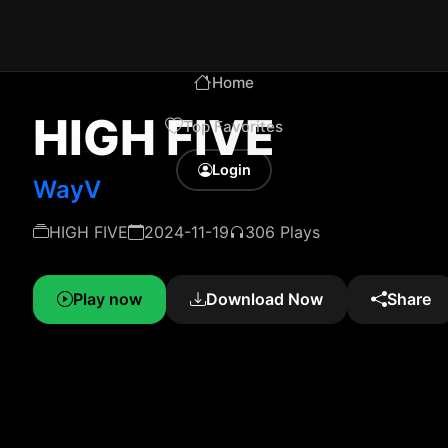
Home
HIGH FIVE
Top Favorites
Login
WayV
HIGH FIVE
2024-11-19
306 Plays
Play now
Download Now
Share