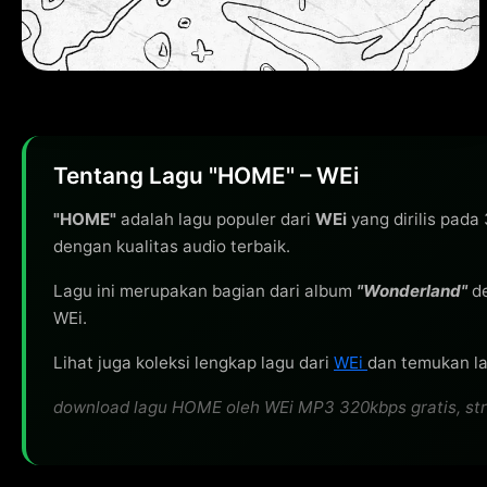
Tentang Lagu "HOME" – WEi
"HOME"
adalah lagu populer dari
WEi
yang dirilis pada
dengan kualitas audio terbaik.
Lagu ini merupakan bagian dari album
"Wonderland"
de
WEi.
Lihat juga koleksi lengkap lagu dari
WEi
dan temukan lag
download lagu HOME oleh WEi MP3 320kbps gratis, strea