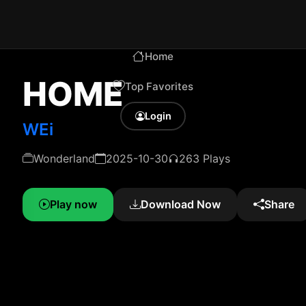
Home
HOME
Top Favorites
Login
WEi
Wonderland
2025-10-30
263 Plays
Play now
Download Now
Share