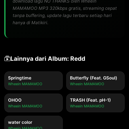
download lagu NO THANKS oleh Wheein
MAMAMOO MP3 320kbps gratis, streaming cepat
tanpa buffering, update lagu terbaru setiap hari
hanya di Matikiri.
Lainnya dari Album: Redd
Springtime
Butterfly (Feat. GSoul)
Wheein MAMAMOO
Wheein MAMAMOO
OHOO
TRASH (Feat. pH-1)
Wheein MAMAMOO
Wheein MAMAMOO
water color
Wheein MAMAMOO