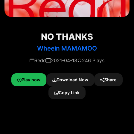
NO THANKS
Wheein MAMAMOO
Redd
2021-04-13
246 Plays
Play now
Download Now
Share
Copy Link