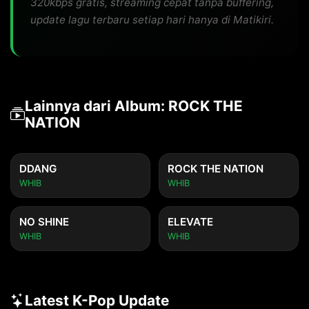
320kbps gratis, streaming cepat tanpa buffering,
update lagu terbaru setiap hari hanya di Matikiri.
Lainnya dari Album: ROCK THE
NATION
DDANG
ROCK THE NATION
WHIB
WHIB
NO SHINE
ELEVATE
WHIB
WHIB
Latest K-Pop Update