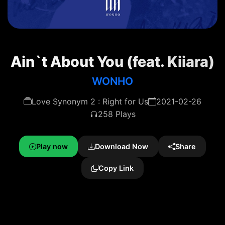
Ain`t About You (feat. Kiiara)
WONHO
Love Synonym 2 : Right for Us
2021-02-26
258 Plays
Play now
Download Now
Share
Copy Link