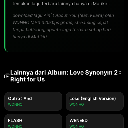
temukan lagu terbaru lainnya hanya di Matikiri.
download lagu Ain`t About You (feat. Kiiara) oleh
WONHO MP3 320kbps gratis, streaming cepat
tanpa buffering, update lagu terbaru setiap hari
hanya di Matikiri.
Lainnya dari Album: Love Synonym 2 :
Right for Us
Outro : And
Lose (English Version)
WONHO
WONHO
FLASH
WENEED
WONHO
WONHO