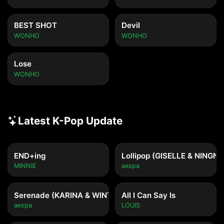
BEST SHOT
Devil
WONHO
WONHO
Lose
WONHO
Latest K-Pop Update
END+ing
Lollipop (GISELLE & NINGNI
MINNIE
aespa
Serenade (KARINA & WINTER)
All I Can Say Is
aespa
LOUIS