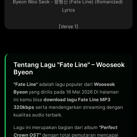
Byeon Woo Seok - 평행선 (Fate Line) (Romanized) 
Lyrics

[Verse 1]

Joyonghan haru kkeute

Neoreul seuchineun barami wa

Daeul geot gatji anatdeon

Neoui sigani

Tentang Lagu "Fate Line" – Wooseok
Naegero beonjyeowa

Byeon
Eonjena neoui dwieseo naneun

"Fate Line"
adalah lagu populer dari
Wooseok
Byeon
yang dirilis pada 16 Mei 2026 Di halaman
[Chorus]

ini kamu bisa
download lagu Fate Line MP3
I always find my way to you

320kbps
serta mendengarkan streaming dengan
Japil deut sarajin sungan sogeseodo

kualitas audio terbaik.
Joyonghi nareul ikkeuneun geon

Neoyeotdaneun geol

Lagu ini merupakan bagian dari album
"Perfect
Urineun eonjena seororeul hyanghaewatdan geol

Crown OST"
dengan total pemutaran mencapai