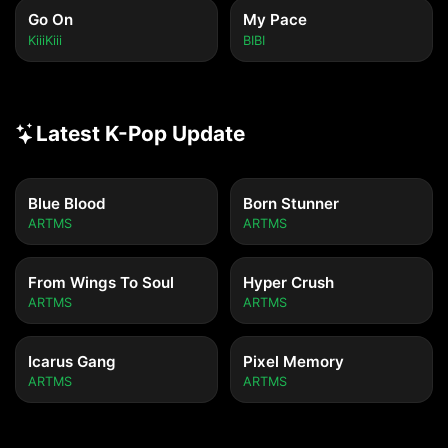
Meolli itdeon urin

Go On
My Pace
KiiiKiii
BIBI
[Outro]

I sungancheoreom gyeolguk dake dwae
Latest K-Pop Update
Blue Blood
Born Stunner
ARTMS
ARTMS
From Wings To Soul
Hyper Crush
ARTMS
ARTMS
Icarus Gang
Pixel Memory
ARTMS
ARTMS