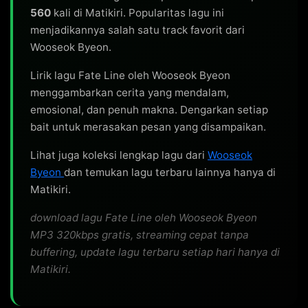
Pyeonghaengseoncheoreom

560
kali di Matikiri. Popularitas lagu ini
menjadikannya salah satu track favorit dari
Meolli itdeon urin

Wooseok Byeon.
[Verse 2]

Lirik lagu Fate Line oleh Wooseok Byeon
Baraejin gieok dwie

menggambarkan cerita yang mendalam,
Saegyeojyeo inneun ireumcheoreom

emosional, dan penuh makna. Dengarkan setiap
Daeul su eopsi apado

bait untuk merasakan pesan yang disampaikan.
Gyeolguk neoui gyeoteul maemdora

Lihat juga koleksi lengkap lagu dari
Wooseok
Eotteon naredo eonjerado

Byeon
dan temukan lagu terbaru lainnya hanya di
Gyeolguk neoyeosseunikka

Matikiri.
[Chorus]

download lagu Fate Line oleh Wooseok Byeon
I always find my way to you

MP3 320kbps gratis, streaming cepat tanpa
buffering, update lagu terbaru setiap hari hanya di
Japil deut sarajin sungan sogeseodo

Matikiri.
Joyonghi nareul ikkeuneun geon

Neoyeotdaneun geol
