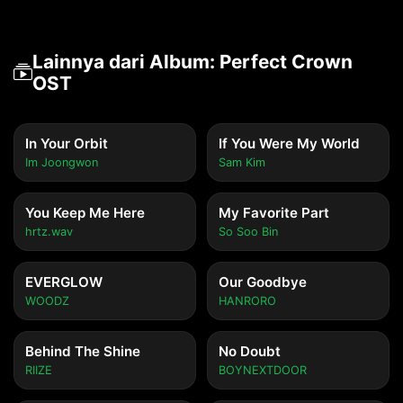
Urineun eonjena seororeul hyanghaewatdan geol

Pyeonghaengseoncheoreom

Meolli itdeon urin

Lainnya dari Album: Perfect Crown
OST
[Bridge]

Neoreul channeun i gil wie

In Your Orbit
If You Were My World
Sumaneun sigani heulleodo

Im Joongwon
Sam Kim
Byeonchi anneun hanaga isseo

Neul neoraneun banghyangeuro hyanghago itdaneun 
You Keep Me Here
My Favorite Part
geol

hrtz.wav
So Soo Bin
[Chorus]

EVERGLOW
Our Goodbye
I always find my way to you

WOODZ
HANRORO
Uriga majuhal modeun gyejeoredo

Han jeomeuro ieojideut seororeul ana

Behind The Shine
No Doubt
Gyeolguk i jarie tto neowa maju boge dwae

RIIZE
BOYNEXTDOOR
Pyeonghaengseoncheoreom
