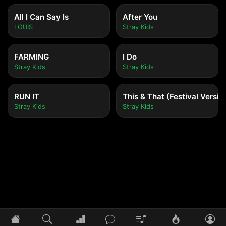
All I Can Say Is
After You
LOUIS
Stray Kids
FARMING
I Do
Stray Kids
Stray Kids
RUN IT
This & That (Festival Versio
Stray Kids
Stray Kids
Tidak ada lagu yang diputar
Pilih lagu untuk mulai mendengarkan