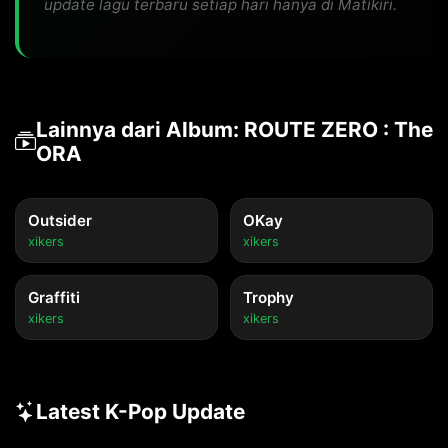
update lagu terbaru setiap hari hanya di Matikiri.
Lainnya dari Album: ROUTE ZERO : The
ORA
Outsider
OKay
xikers
xikers
Graffiti
Trophy
xikers
xikers
Latest K-Pop Update