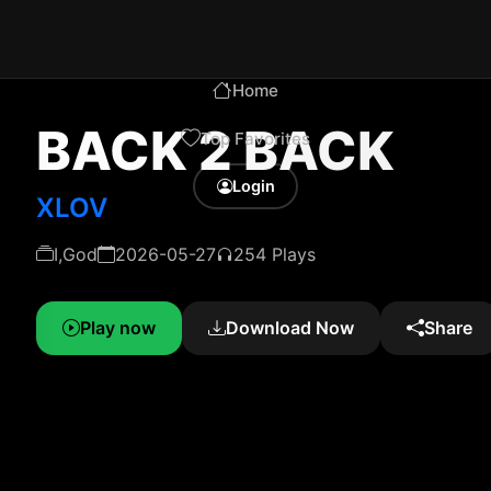
Home
BACK 2 BACK
Top Favorites
Login
XLOV
I,God
2026-05-27
254 Plays
Play now
Download Now
Share