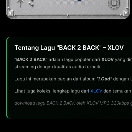
Tentang Lagu "BACK 2 BACK" – XLOV
"BACK 2 BACK"
adalah lagu populer dari
XLOV
yang dir
streaming dengan kualitas audio terbaik.
Lagu ini merupakan bagian dari album
"I,God"
dengan t
Lihat juga koleksi lengkap lagu dari
XLOV
dan temukan l
download lagu BACK 2 BACK oleh XLOV MP3 320kbps grati