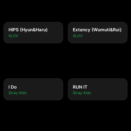
HIPS (Hyun&Haru)
Extancy (Wumuti&Rui)
XLOV
XLOV
I Do
RUN IT
Stray Kids
Stray Kids