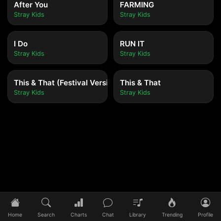
After You
FARMING
Stray Kids
Stray Kids
I Do
RUN IT
Stray Kids
Stray Kids
This & That (Festival Version)
This & That
Stray Kids
Stray Kids
Tidak ada lagu yang diputar
Pilih lagu untuk mulai mendengarkan
Home
Search
Charts
Chat
Library
Trending
Profile
0:00
/
0:00