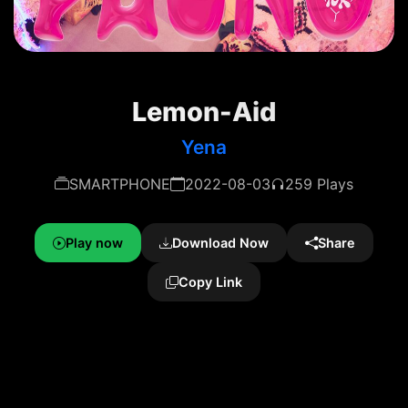
Lemon-Aid
Yena
SMARTPHONE
2022-08-03
259 Plays
Play now
Download Now
Share
Copy Link