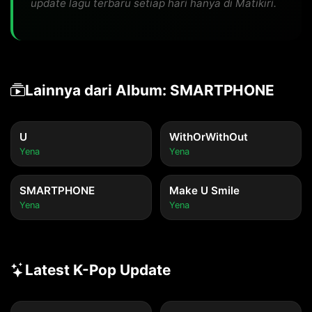
update lagu terbaru setiap hari hanya di Matikiri.
Lainnya dari Album: SMARTPHONE
U
WithOrWithOut
Yena
Yena
SMARTPHONE
Make U Smile
Yena
Yena
Latest K-Pop Update