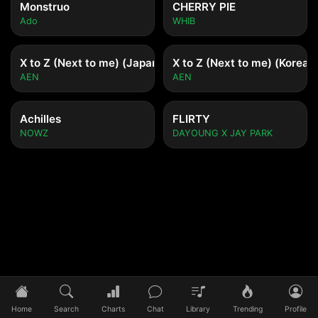
Monstruo
CHERRY PIE
Ado
WHIB
X to Z (Next to me) (Japanese ver.)
X to Z (Next to me) (Korean 
AEN
AEN
Achilles
FLIRTY
NOWZ
DAYOUNG X JAY PARK
Tidak ada lagu yang diputar
Pilih lagu untuk mulai mendengarkan
Home
Search
Charts
Chat
Library
Trending
Profile
0:00
/
0:00