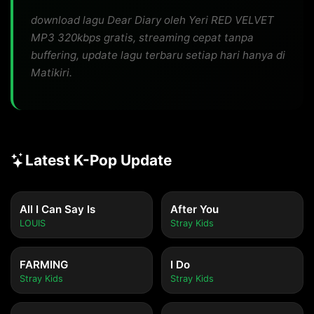
download lagu Dear Diary oleh Yeri RED VELVET
MP3 320kbps gratis, streaming cepat tanpa
buffering, update lagu terbaru setiap hari hanya di
Matikiri.
Latest K-Pop Update
All I Can Say Is
After You
LOUIS
Stray Kids
FARMING
I Do
Stray Kids
Stray Kids