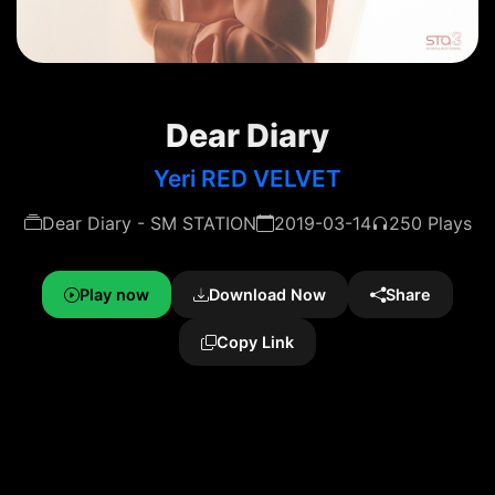
Dear Diary
Yeri RED VELVET
Dear Diary - SM STATION
2019-03-14
250 Plays
Play now
Download Now
Share
Copy Link