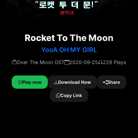
Rocket To The Moon
YooA OH MY GIRL
Over The Moon OST
2020-09-25
229 Plays
Play now
Download Now
Share
Copy Link