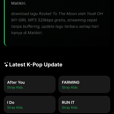
Matikiri.
download lagu Rocket To The Moon oleh YooA OH
MY GIRL MP3 320kbps gratis, streaming cepat
tanpa buffering, update lagu terbaru setiap hari
hanya di Matikiri.
Latest K-Pop Update
After You
FARMING
Stray Kids
Stray Kids
I Do
RUN IT
Stray Kids
Stray Kids