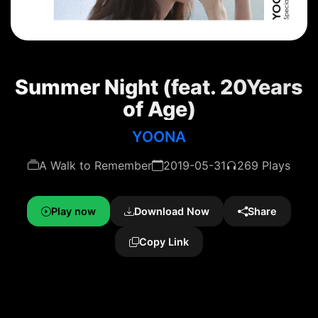
Summer Night (feat. 20Years
of Age)
YOONA
A Walk to Remember
2019-05-31
269 Plays
Play now
Download Now
Share
Copy Link