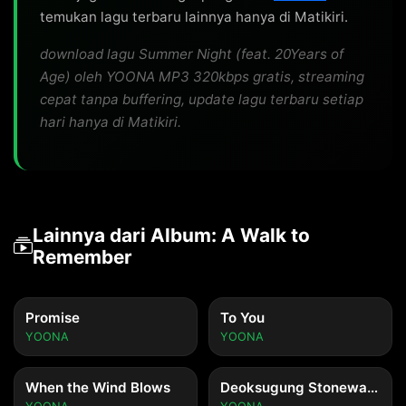
temukan lagu terbaru lainnya hanya di Matikiri.
download lagu Summer Night (feat. 20Years of
Age) oleh YOONA MP3 320kbps gratis, streaming
cepat tanpa buffering, update lagu terbaru setiap
hari hanya di Matikiri.
Lainnya dari Album: A Walk to
Remember
Promise
To You
YOONA
YOONA
When the Wind Blows
Deoksugung Stonewall Walkway (feat. 10cm)