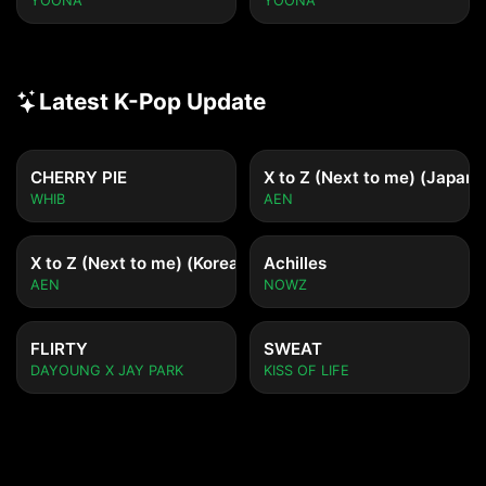
YOONA
YOONA
Latest K-Pop Update
CHERRY PIE
X to Z (Next to me) (Japane
WHIB
AEN
X to Z (Next to me) (Korean ver.)
Achilles
AEN
NOWZ
FLIRTY
SWEAT
DAYOUNG X JAY PARK
KISS OF LIFE