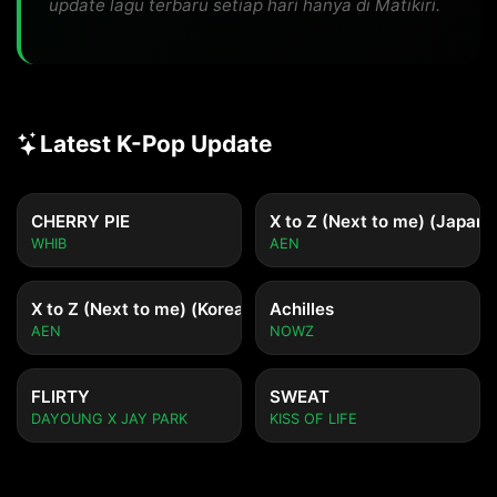
update lagu terbaru setiap hari hanya di Matikiri.
Latest K-Pop Update
CHERRY PIE
X to Z (Next to me) (Japane
WHIB
AEN
X to Z (Next to me) (Korean ver.)
Achilles
AEN
NOWZ
FLIRTY
SWEAT
DAYOUNG X JAY PARK
KISS OF LIFE