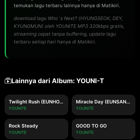
temukan lagu terbaru lainnya hanya di Matikiri.
download lagu Who`s Next? (HYUNGSEOK, DEY,
KYUNGMUN) oleh YOUNITE MP3 320kbps gratis,
streaming cepat tanpa buffering, update lagu
terbaru setiap hari hanya di Matikiri.
Lainnya dari Album: YOUNI-T
Twilight Rush (EUNHO, STEVE)
Miracle Day (EUNSANG, WOONO, SION)
YOUNITE
YOUNITE
Rock Steady
GOOD TO GO
YOUNITE
YOUNITE