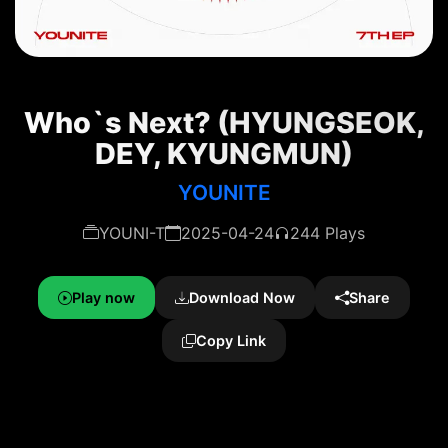
Who`s Next? (HYUNGSEOK,
DEY, KYUNGMUN)
YOUNITE
YOUNI-T
2025-04-24
244 Plays
Play now
Download Now
Share
Copy Link