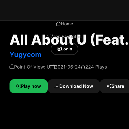
Home
All About U (Feat
Top Favorites
Login
Yugyeom
Point Of View: U
2021-06-24
224 Plays
Play now
Download Now
Share