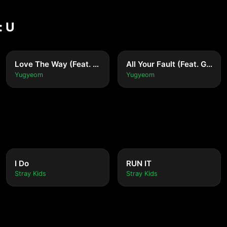
: U
Love The Way (Feat. Jay Park, Punchnello)
All Your Fault (Feat. GRAY)
Yugyeom
Yugyeom
I Do
RUN IT
Stray Kids
Stray Kids