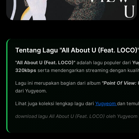
Tentang Lagu "All About U (Feat. LOCO
"All About U (Feat. LOCO)"
adalah lagu populer dari
Yu
320kbps
serta mendengarkan streaming dengan kualita
Lagu ini merupakan bagian dari album
"Point Of View: 
dari Yugyeom.
Lihat juga koleksi lengkap lagu dari
Yugyeom
dan temuk
download lagu All About U (Feat. LOCO) oleh Yugyeom M