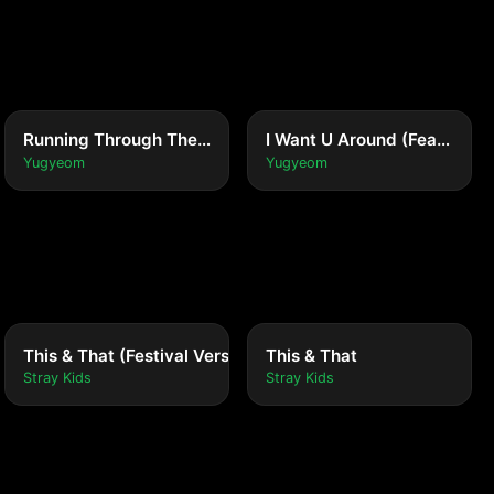
Running Through The Rain
I Want U Around (Feat. DeVita)
Yugyeom
Yugyeom
This & That (Festival Version)
This & That
Stray Kids
Stray Kids