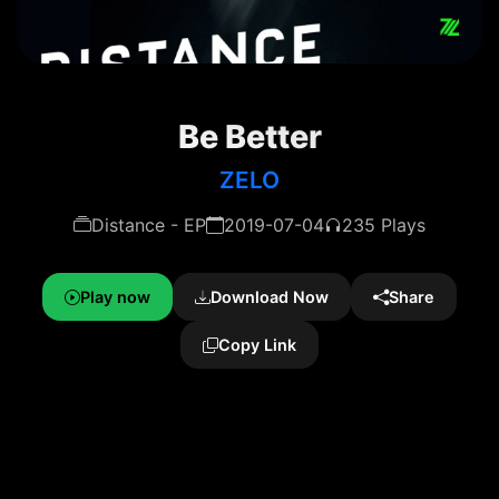
Be Better
ZELO
Distance - EP
2019-07-04
235 Plays
Play now
Download Now
Share
Copy Link