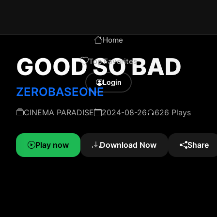
Home
GOOD SO BAD
Top Favorites
Login
ZEROBASEONE
CINEMA PARADISE
2024-08-26
626 Plays
Play now
Download Now
Share