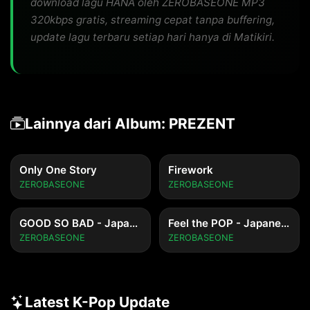
download lagu HANA oleh ZEROBASEONE MP3
320kbps gratis, streaming cepat tanpa buffering,
update lagu terbaru setiap hari hanya di Matikiri.
Lainnya dari Album: PREZENT
Only One Story
Firework
ZEROBASEONE
ZEROBASEONE
GOOD SO BAD - Japanese ver.
Feel the POP - Japanese ver.
ZEROBASEONE
ZEROBASEONE
Latest K-Pop Update