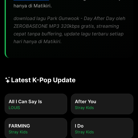
hanya di Matikiri.
download lagu Park Gunwook - Day After Day oleh
ZEROBASEONE MP3 320kbps gratis, streaming
cepat tanpa buffering, update lagu terbaru setiap
hari hanya di Matikiri.
Latest K-Pop Update
All I Can Say Is
After You
LOUIS
Stray Kids
FARMING
I Do
Stray Kids
Stray Kids