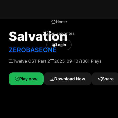
Home
Salvation
Top Favorites
Login
ZEROBASEONE
Twelve OST Part.2
2025-09-10
361 Plays
Play now
Download Now
Share