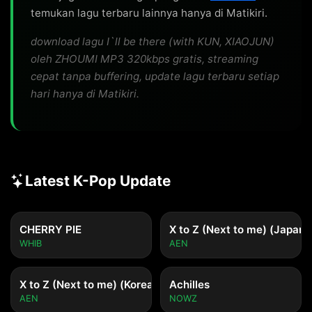
temukan lagu terbaru lainnya hanya di Matikiri.
download lagu I`ll be there (with KUN, XIAOJUN)
oleh ZHOUMI MP3 320kbps gratis, streaming
cepat tanpa buffering, update lagu terbaru setiap
hari hanya di Matikiri.
Latest K-Pop Update
CHERRY PIE
X to Z (Next to me) (Japane
WHIB
AEN
X to Z (Next to me) (Korean ver.)
Achilles
AEN
NOWZ