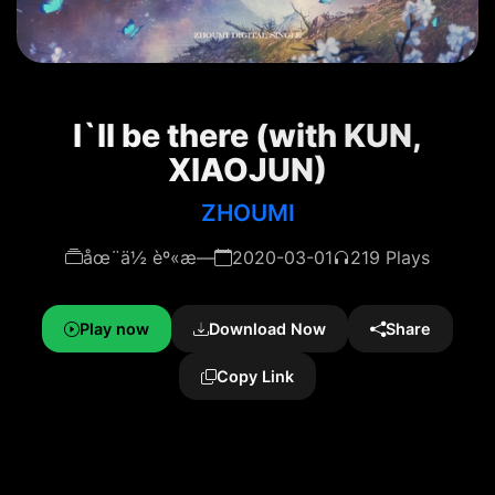
I`ll be there (with KUN,
XIAOJUN)
ZHOUMI
åœ¨ä½ èº«æ—
2020-03-01
219 Plays
Play now
Download Now
Share
Copy Link