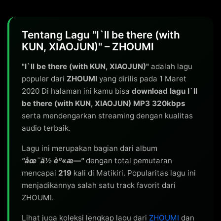
Tentang Lagu "I`ll be there (with
KUN, XIAOJUN)" – ZHOUMI
"I`ll be there (with KUN, XIAOJUN)"
adalah lagu
populer dari
ZHOUMI
yang dirilis pada 1 Maret
2020 Di halaman ini kamu bisa
download lagu I`ll
be there (with KUN, XIAOJUN) MP3 320kbps
serta mendengarkan streaming dengan kualitas
audio terbaik.
Lagu ini merupakan bagian dari album
"åœ¨ä½ èº«æ—"
dengan total pemutaran
mencapai
219
kali di Matikiri. Popularitas lagu ini
menjadikannya salah satu track favorit dari
ZHOUMI.
Lihat juga koleksi lengkap lagu dari
ZHOUMI
dan