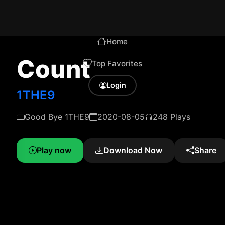
Home
Count
Top Favorites
Login
1THE9
Good Bye 1THE9
2020-08-05
248 Plays
Play now
Download Now
Share