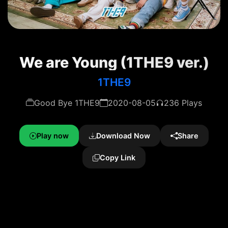
We are Young (1THE9 ver.)
1THE9
Good Bye 1THE9
2020-08-05
236 Plays
Play now
Download Now
Share
Copy Link