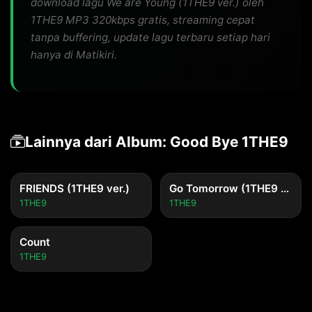
download lagu We are Young (1THE9 ver.) oleh
1THE9 MP3 320kbps gratis, streaming cepat
tanpa buffering, update lagu terbaru setiap hari
hanya di Matikiri.
Lainnya dari Album: Good Bye 1THE9
FRIENDS (1THE9 ver.)
Go Tomorrow (1THE9 ver.)
1THE9
1THE9
Count
1THE9