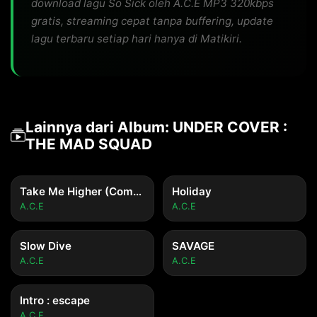
download lagu So Sick oleh A.C.E MP3 320kbps
gratis, streaming cepat tanpa buffering, update
lagu terbaru setiap hari hanya di Matikiri.
Lainnya dari Album: UNDER COVER :
THE MAD SQUAD
Take Me Higher (Complete Ver.)
Holiday
A.C.E
A.C.E
Slow Dive
SAVAGE
A.C.E
A.C.E
Intro : escape
A.C.E