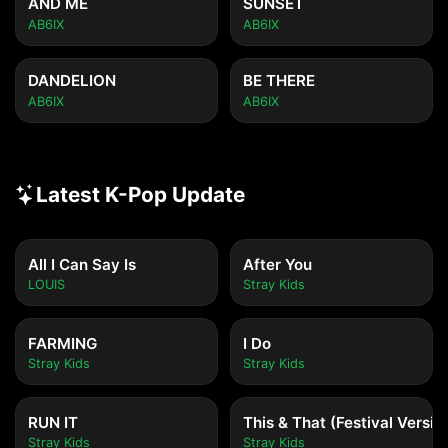
AND ME
SUNSET
AB6IX
AB6IX
DANDELION
BE THERE
AB6IX
AB6IX
Latest K-Pop Update
All I Can Say Is
After You
LOUIS
Stray Kids
FARMING
I Do
Stray Kids
Stray Kids
RUN IT
This & That (Festival Versio
Stray Kids
Stray Kids