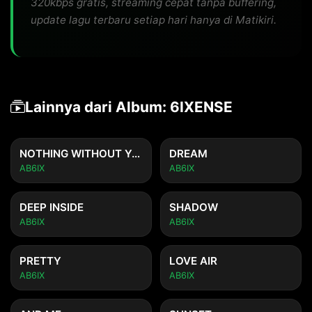
320kbps gratis, streaming cepat tanpa buffering,
update lagu terbaru setiap hari hanya di Matikiri.
Lainnya dari Album: 6IXENSE
NOTHING WITHOUT YOU
DREAM
AB6IX
AB6IX
DEEP INSIDE
SHADOW
AB6IX
AB6IX
PRETTY
LOVE AIR
AB6IX
AB6IX