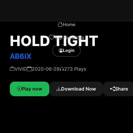
Home
HOLD TIGHT
Top Favorites
Login
AB6IX
VIVID
2020-06-29
273 Plays
Play now
Download Now
Share