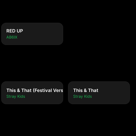
RED UP
AB6IX
This & That (Festival Version)
This & That
Stray Kids
Stray Kids