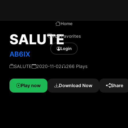
Home
SALUTE
Top Favorites
Login
AB6IX
SALUTE
2020-11-02
266 Plays
Play now
Download Now
Share