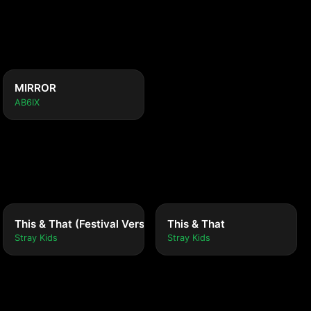
MIRROR
AB6IX
This & That (Festival Version)
This & That
Stray Kids
Stray Kids