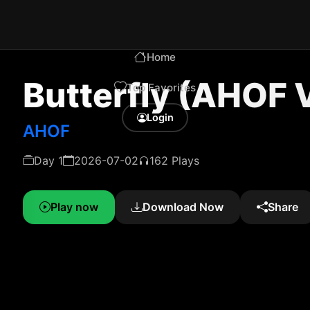
Home
Butterfly (AHOF V
Top Favorites
Login
AHOF
Day 1
2026-07-02
162 Plays
Play now
Download Now
Share