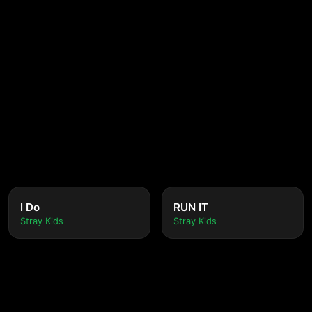
I Do
RUN IT
Stray Kids
Stray Kids