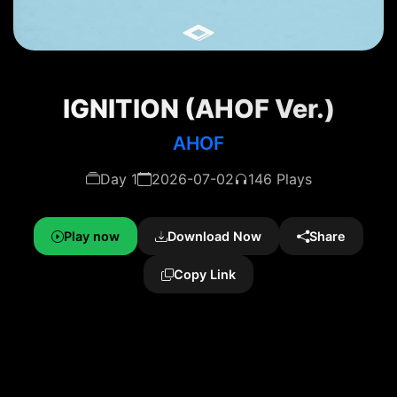
IGNITION (AHOF Ver.)
AHOF
Day 1
2026-07-02
146 Plays
Play now
Download Now
Share
Copy Link