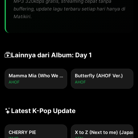
MP3 320kbps gratis, streaming cepat tanpa
buffering, update lagu terbaru setiap hari hanya di
Matikiri.
Lainnya dari Album: Day 1
Mamma Mia (Who We Are) (AHOF Ver.)
Butterfly (AHOF Ver.)
AHOF
AHOF
Latest K-Pop Update
CHERRY PIE
X to Z (Next to me) (Japane