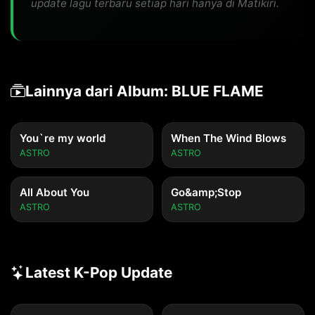
update lagu terbaru setiap hari hanya di Matikiri.
Lainnya dari Album: BLUE FLAME
You`re my world
When The Wind Blows
ASTRO
ASTRO
All About You
Go&amp;Stop
ASTRO
ASTRO
Latest K-Pop Update