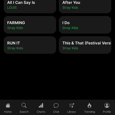
All I Can Say Is
After You
LOUIS
Stray Kids
FARMING
I Do
Stray Kids
Stray Kids
RUN IT
This & That (Festival Versio
Stray Kids
Stray Kids
Tidak ada lagu yang diputar
Pilih lagu untuk mulai mendengarkan
Home
Search
Charts
Chat
Library
Trending
Profile
0:00
/
0:00